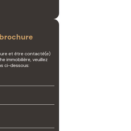
 brochure
hure et être contacté(e)
e immobilière, veuillez
ns ci-dessous: