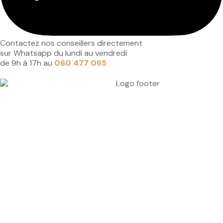
Contactez nos conseillers directement
sur Whatsapp du lundi au vendredi
de 9h à 17h au
060 477 065
Accueil
À propos
Réalisations
Mon projet immobilier
Devenir propriétaire au Gabon
Contact
Politique de confidentialité