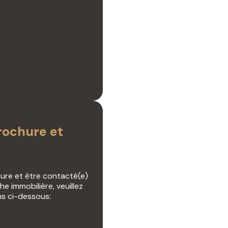
ochure et
hure et être contacté(e)
e immobilière, veuillez
ns ci-dessous: