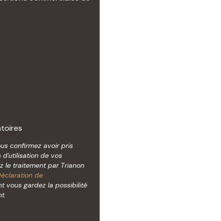
toires
ous confirmez avoir pris
d'utilisation de vos
 le traitement par Trianon
éclaration de
t vous gardez la possibilité
t.