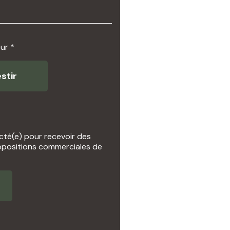
ur *
stir
cté(e) pour recevoir des
opositions commerciales de