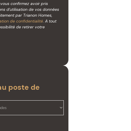
, vous confirmez avoir pris
ns d'utilisation de vos données
aitement par Trianon Homes,
ation de confidentialité
. A tout
ibilité de retirer votre
au poste de