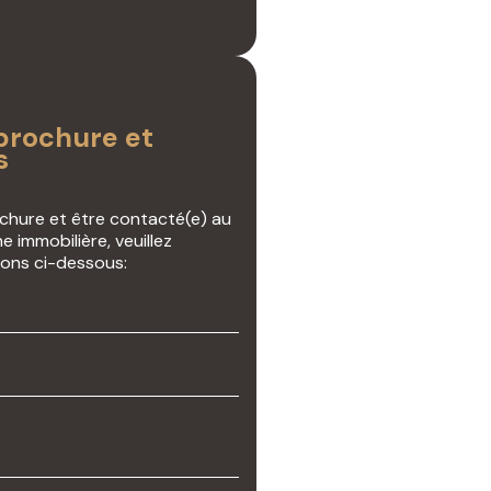
rochure et
s
ochure et être contacté(e) au
e immobilière, veuillez
ions ci-dessous: