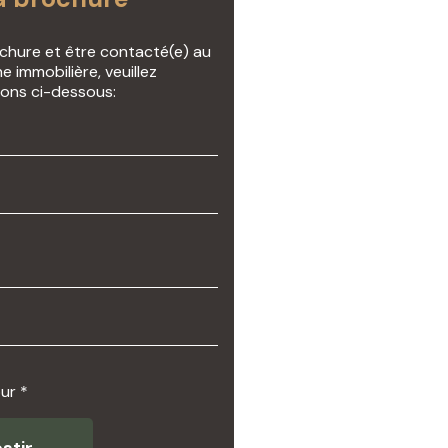
ochure et être contacté(e) au
e immobilière, veuillez
ions ci-dessous:
ur *