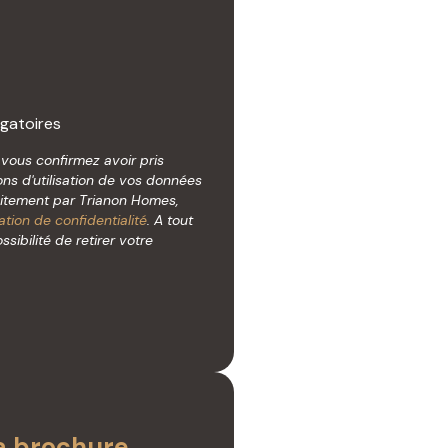
gatoires
, vous confirmez avoir pris
ns d'utilisation de vos données
aitement par Trianon Homes,
ation de confidentialité
. A tout
ibilité de retirer votre
a brochure