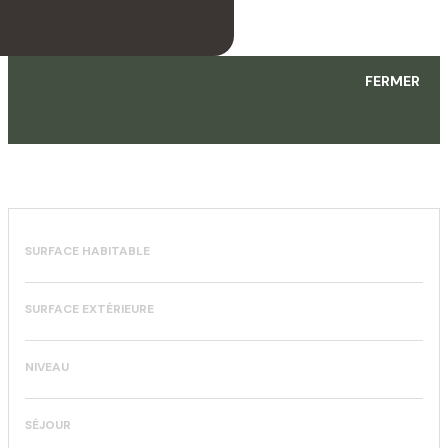
FERMER
SURFACE HABITABLE
SURFACE EXTÉRIEURE
NIVEAU
SÉJOUR