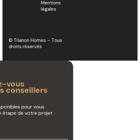
Mentions
légales
© Trianon Homes – Tous
droits réservés
z-vous
s conseillers
isponibles pour vous
étape de votre projet