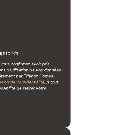
gatoires
, vous confirmez avoir pris
ns d'utilisation de vos données
aitement par Trianon Homes,
ation de confidentialité
. A tout
ibilité de retirer votre