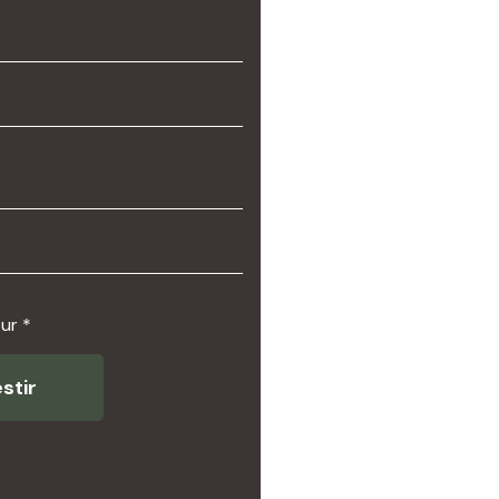
ur *
stir