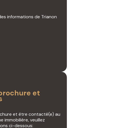
des informations de Trianon
rochure et
s
ochure et être contacté(e) au
e immobilière, veuillez
ions ci-dessous: