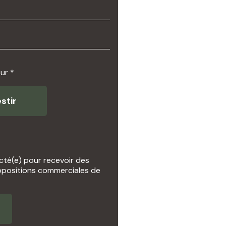
ur *
stir
cté(e) pour recevoir des
opositions commerciales de