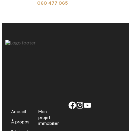
de 9h à 17h au
060 477 065
Accueil
Mon
projet
À propos
immobilier