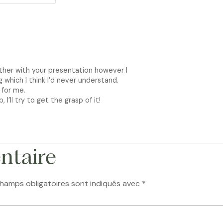
ether with your presentation however I
g which I think I’d never understand.
 for me.
I’ll try to get the grasp of it!
ntaire
hamps obligatoires sont indiqués avec
*