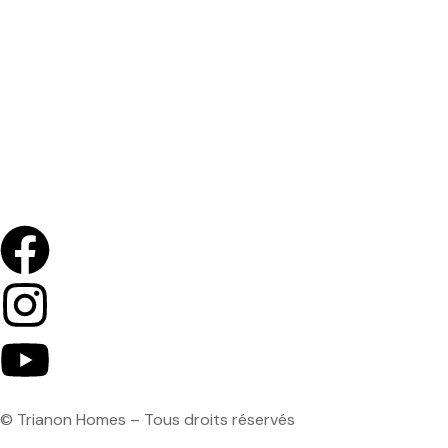
À propos
Réalisations
Mon projet immobilier
Devenir propriétaire au Gabon
Contact
© Trianon Homes – Tous droits réservés