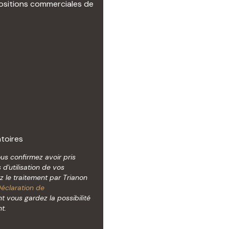
ositions commerciales de
toires
ous confirmez avoir pris
d'utilisation de vos
 le traitement par Trianon
éclaration de
t vous gardez la possibilité
t.