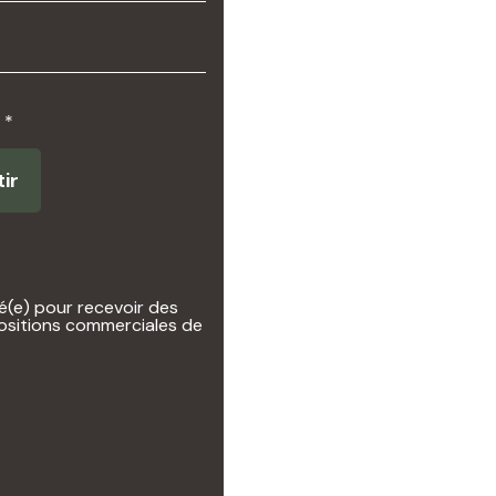
 *
tir
é(e) pour recevoir des
ositions commerciales de