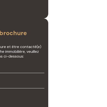
 brochure
hure et être contacté(e)
e immobilière, veuillez
ns ci-dessous: