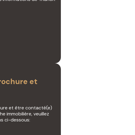
ochure et
hure et être contacté(e)
e immobilière, veuillez
ns ci-dessous: